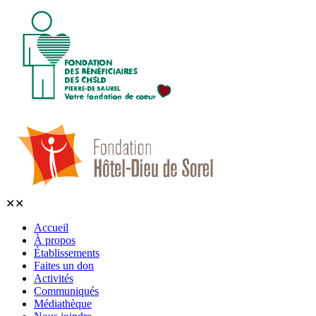
✕
✕
Accueil
À propos
Établissements
Faites un don
Activités
Communiqués
Médiathèque